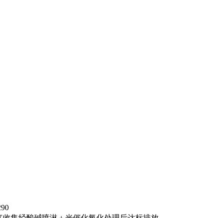
290
气收集经酸碱喷淋＋光催化氧化处理后达标排放...