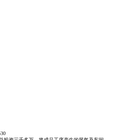
530
统，总投资三千多万，将成品工序产生的尾气及车间...