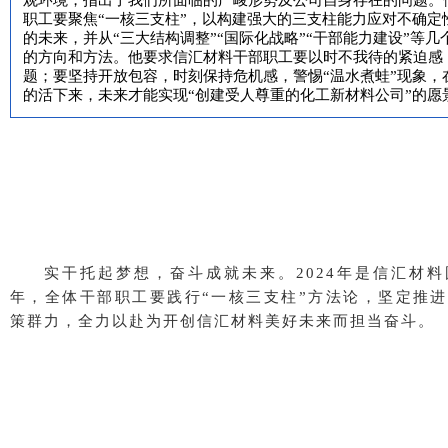
观环境，指出了我们所面临的严峻形势及公司自身存在的问题。
职工要聚焦“一核三支柱
”
，以构建强大的三支柱能力应对不确定
的未来，并从
“
三大结构调整
”
“
国际化战略
”
“
干部能力建设
”
等几
的方向和方法。他要求信汇材料干部职工要以时不我待的紧迫感
题；要坚持开放包容，时刻保持危机感，警惕
“
温水煮蛙
”
现象，
的活下来，未来才能实现“创建受人尊重的化工新材料公司
”
的愿
实干托起梦想，奋斗成就未来。2024年是信汇材
年，全体干部职工要践行“一核三支柱
”
方法论，坚定推进
策群力，全力以赴为开创信汇材料美好未来而担当奋斗。