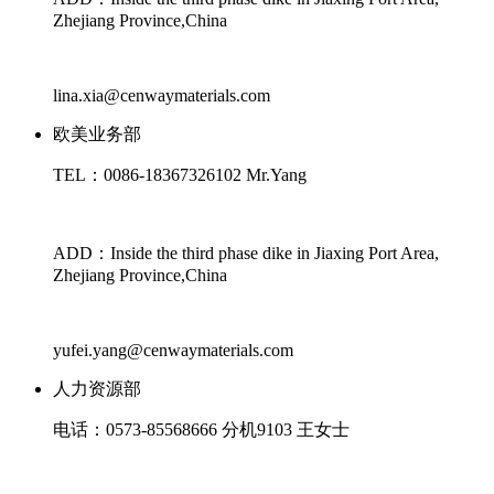
Zhejiang Province,China
lina.xia@cenwaymaterials.com
欧美业务部
TEL：0086-18367326102 Mr.Yang
ADD：Inside the third phase dike in Jiaxing Port Area,
Zhejiang Province,China
yufei.yang@cenwaymaterials.com
人力资源部
电话：0573-85568666 分机9103 王女士