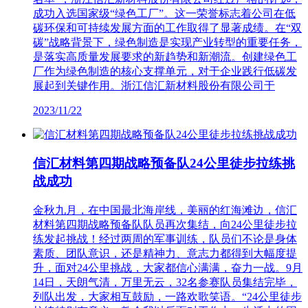
成功入选国家级“绿色工厂”。这一荣誉标志着公司在低
碳环保和可持续发展方面的工作取得了显著成绩。在“双
碳”战略背景下，绿色制造是实现产业转型的重要任务，
是落实高质量发展要求的新趋势和新潮流。创建绿色工
厂作为绿色制造的核心支撑单元，对于企业践行低碳发
展起到关键作用。浙江信汇新材料股份有限公司于
2023/11/22
信汇材料第四期战略预备队24公里徒步拉练挑
战成功
金秋九月，在中国最北海岸线，美丽的红海滩边，信汇
材料第四期战略预备队队员再次集结，向24公里徒步拉
练发起挑战！经过两周的军事训练，队员们不论是身体
素质、团队意识，还是精神力、意志力都得到大幅度提
升，面对24公里挑战，大家都信心满满，奋力一战。9月
14日，天朗气清，万里无云，32名参赛队员集结完毕，
列队出发，大家相互鼓励，一路欢歌笑语。“24公里徒步